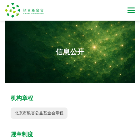
信息公开
机构章程
北京市银杏公益基金会章程
规章制度