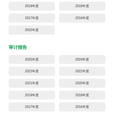
2019年度
2018年度
2017年度
2016年度
2015年度
审计报告
2025年度
2024年度
2023年度
2022年度
2021年度
2020年度
2019年度
2018年度
2017年度
2016年度