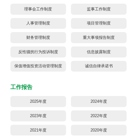
理事会工作制度
监事工作制度
人事管理制度
项目管理制度
财务管理制度
重大事项报告制度
反性骚扰行为投诉制度
信息披露制度
保值增值投资活动管理制度
诚信自律承诺书
工作报告
2025年度
2024年度
2023年度
2022年度
2021年度
2020年度