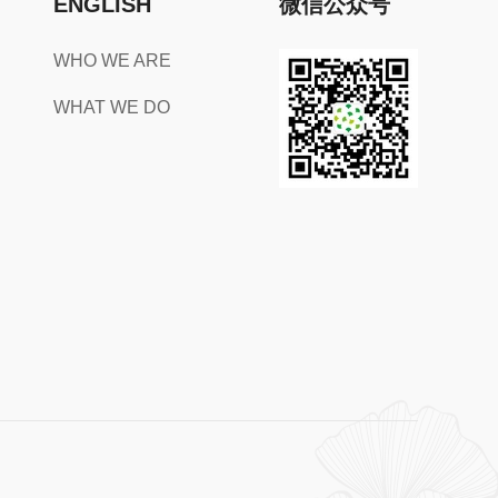
ENGLISH
微信公众号
WHO WE ARE
WHAT WE DO