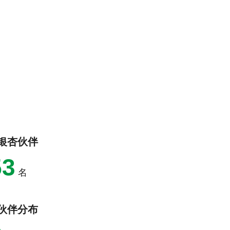
时，
于
我
银
们
杏
不
伙
断
伴）
寻
的
找
社
并
会
联
创
结
业
那
家
些
们
银杏伙伴
在
探
公
索
53
益
协
名
领
同
域
解
拥
决
伙伴分布
有
社
行
会