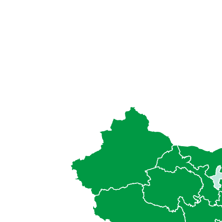
配
造
的
更
枢
专
纽
业
组
的
织，
人
与
才
他
支
们
持
合
体
作
系，
进
以
行
支
需
持
求
银
甘
调
杏
天
研、
伙
湖
共
伴
重
创
保
浙
支
持
云