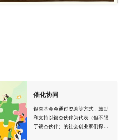
催
银
催化协同
化
杏
协
基
银杏基金会通过资助等方式，鼓励
同
金
和支持以银杏伙伴为代表（但不限
会
于银杏伙伴）的社会创业家们探索
通
过
协同解...