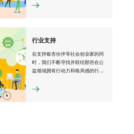
资
助
等
方
式，
鼓
行
在
行业支持
励
业
支
和
支
持
支
在支持银杏伙伴等社会创业家的同
持
银
持
时，我们不断寻找并联结那些在公
杏
以
益领域拥有行动力和格局感的行业
伙
银
伴
伙伴，...
杏
等
伙
社
伴
会
为
创
代
业
表
家
（但
的
不
同
限