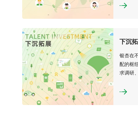
持
业
务
方
向，
继
下
银
下沉拓
续
沉
杏
推
拓
在
动“银
银杏在
展
不
杏
配的枢
同
伙
求调研
区
伴
域
这些区...
成
和
长
议
计
题
划”的
领
发
域
展
寻
进
找
化，
匹
打