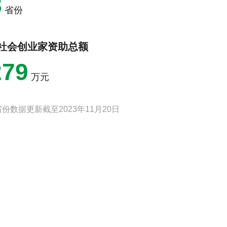
8
动
问
省份
力
题
和
的
格
行
社会创业家资助总额
局
动，
感
进
279
的
而
万元
行
推
业
动
伙
社
省份数据更新截至2023年11月20日
伴，
会
共
问
创
题
基
解
于
决、
使
回
命
应
和
社
价
会
值
需
观