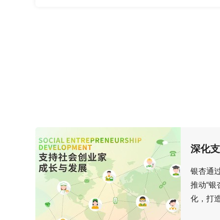
深
银
深化支
化
杏
支
通
银杏通
持
过
推动“银
深
化，打
化
支
以支...