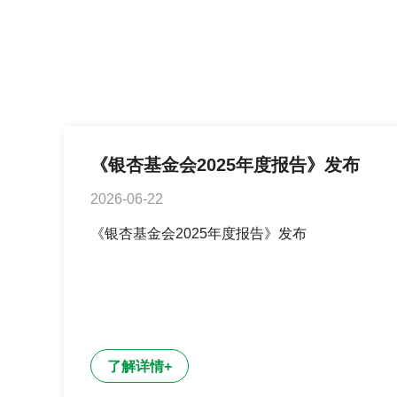
《银
可
《银杏基金会2025年度报告》发布
杏
点
2026-06-22
基
击
金
了
《银杏基金会2025年度报告》发布
会
解
2025
更
年
多
度
详
报
情
告》
发
了解详情
+
布