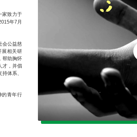
一家致力于
15年7月
社会公益慈
开展相关研
，帮助胸怀
人才，并倡
支持体系、
神的青年行
。