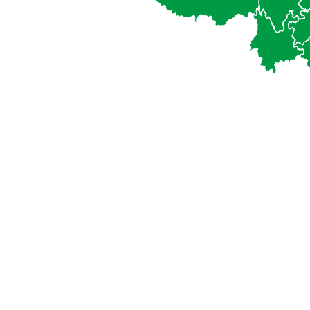
持
创
新
计
业
西
划。
状
四
通
态
陕
过
和
青
资
进
内
助
取
辽
这
心，
江
些
向
江
区
着“寻
吉
域
找
湖
和
更
黑
议
多
河
题
有
河
领
引
海
域
领
贵
的
性
广
人
潜
福
才
力
安
支
的
上
持