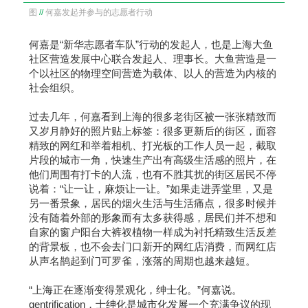
图
//
何嘉发起并参与的志愿者行动
何嘉是“新华志愿者车队”行动的发起人，也是上海大鱼
社区营造发展中心联合发起人、理事长。大鱼营造是一
个以社区的物理空间营造为载体、以人的营造为内核的
社会组织。
过去几年，何嘉看到上海的很多老街区被一张张精致而
又岁月静好的照片贴上标签：很多更新后的街区，面容
精致的网红和举着相机、打光板的工作人员一起，截取
片段的城市一角，快速生产出有高级生活感的照片，在
他们周围有打卡的人流，也有不胜其扰的街区居民不停
说着：“让一让，麻烦让一让。”如果走进弄堂里，又是
另一番景象，居民的烟火生活与生活痛点，很多时候并
没有随着外部的形象而有太多获得感，居民们并不想和
自家的窗户阳台大裤衩植物一样成为衬托精致生活反差
的背景板，也不会去门口新开的网红店消费，而网红店
从声名鹊起到门可罗雀，涨落的周期也越来越短。
“上海正在逐渐变得景观化，绅士化。”何嘉说。
gentrification，士绅化是城市化发展一个充满争议的现