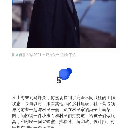
图
//
何嘉入选 2021 年银杏伙伴 摄影/ 丁沁
5
从上海来到马坪关，何嘉切换到了完全不同以往的工作
状态：亲自驻村，跟着其他几位乡村建设、社区营造领
域的前辈一起与村民开会，趴在村民家的桌子上画草
图，为协调一件小事而和村民们打交道，给孩子们做玩
具，和村民一同采蜂蜜、找松茸。黄印武、设计师、村
民都在那同一个场域里。