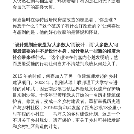
人仍然在倒马桶生活，环绕着城中村的是在阳光下泛着
金属光芒的高楼大厦。
何嘉当时在做特困居民房屋改造的志愿者，“你是谁？
你想干什么？”“这个破房子有什么好改造的？”让何嘉没
有想到的是，他的好心收获的是警惕和怀疑。
“设计规划应该是为‘大多数人’而设计，而‘大多数人’可
能最需要的并不是设计本身，设计要从一些新的维度为
社会带来些什么。”
这个想法在何嘉内心越发明确，然
而屡屡受挫的行动让何嘉并不清楚到底该从何处入手。
2015 年的时候，何嘉加入了另一位建筑师发起的乡村
建设项目。2003 年，刚刚从瑞士联邦理工大学结束进
修的黄印武，因云南沙溪古镇世界濒危文化遗产保护项
目来到沙溪。十多年里黄印武从开始的一名历史建筑保
护者、修复者，变成一名乡村建设者。重新审视历史遗
产与乡村社区，2015年黄印武发起了距离沙溪18公里小
时车程的小村庄——马坪关的乡村建设计划。这是一个
不进关于乡村规划、遗产保护，更关于乡村可持续发展
和乡村社区营造的计划。